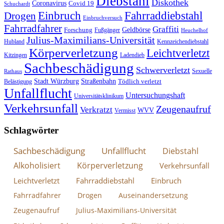
Diebstahl
Diskothek
Coronavirus
Covid 19
Schuchardt
Fahrraddiebstahl
Einbruch
Drogen
Einbruchversuch
Fahrradfahrer
Graffiti
Geldbörse
Forschung
Fußgänger
Heuchelhof
Julius-Maximilians-Universität
Hubland
Kennzeichendiebstahl
Körperverletzung
Leichtverletzt
Kitzingen
Ladendieb
Sachbeschädigung
Schwerverletzt
Sexuelle
Rathaus
Stadt Würzburg
Straßenbahn
Tödlich verletzt
Belästigung
Unfallflucht
Untersuchungshaft
Universitätsklinikum
Verkehrsunfall
Zeugenaufruf
Verkratzt
WVV
Vermisst
Schlagwörter
Sachbeschädigung
Unfallflucht
Diebstahl
Alkoholisiert
Körperverletzung
Verkehrsunfall
Leichtverletzt
Fahrraddiebstahl
Einbruch
Fahrradfahrer
Drogen
Auseinandersetzung
Zeugenaufruf
Julius-Maximilians-Universität