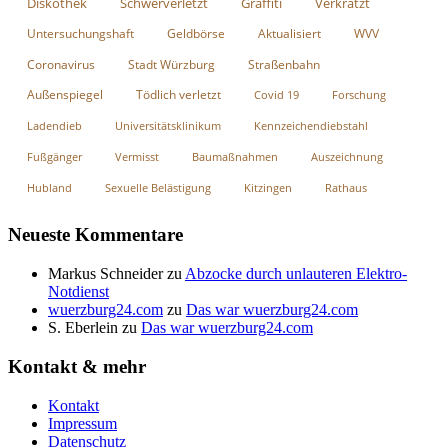
Diskothek
Schwerverletzt
Graffiti
Verkratzt
Untersuchungshaft
Geldbörse
Aktualisiert
WVV
Coronavirus
Stadt Würzburg
Straßenbahn
Außenspiegel
Tödlich verletzt
Covid 19
Forschung
Ladendieb
Universitätsklinikum
Kennzeichendiebstahl
Fußgänger
Vermisst
Baumaßnahmen
Auszeichnung
Hubland
Sexuelle Belästigung
Kitzingen
Rathaus
Neueste Kommentare
Markus Schneider
zu
Abzocke durch unlauteren Elektro-
Notdienst
wuerzburg24.com
zu
Das war wuerzburg24.com
S. Eberlein
zu
Das war wuerzburg24.com
Kontakt & mehr
Kontakt
Impressum
Datenschutz