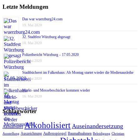
Letzte Meldungen
Das war wuerzburg24.com
19. Mai 2020
32. Stadtfest Würzburg abgesagt
18. Mai 2020
Polizeibericht Würzburg – 17.05.2020
17. Mai 2020
Stadtbücherei im Falkenhaus: Ab Montag startet wieder die Medienausleihe
17. Mai 2020
Markt- und Messebeschicker kommen wieder
16. Mai 2020
Schlagwörter
Alkoholisiert
Auseinandersetzung
Aktualisiert
Außenspiegel
Auszeichnung
Baumaßnahmen
Ausstellung
Beleidigung
Christian