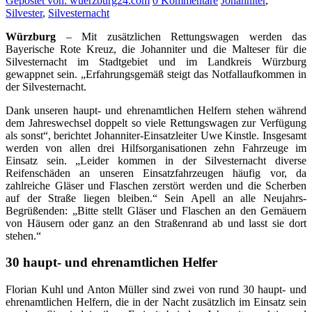
Gepostet von: wuerzburg24.com
0 Kommentare
Johanniter
,
Silvester
,
Silvesternacht
Würzburg
– Mit zusätzlichen Rettungswagen werden das
Bayerische Rote Kreuz, die Johanniter und die Malteser für die
Silvesternacht im Stadtgebiet und im Landkreis Würzburg
gewappnet sein. „Erfahrungsgemäß steigt das Notfallaufkommen in
der Silvesternacht.
Dank unseren haupt- und ehrenamtlichen Helfern stehen während
dem Jahreswechsel doppelt so viele Rettungswagen zur Verfügung
als sonst“, berichtet Johanniter-Einsatzleiter Uwe Kinstle. Insgesamt
werden von allen drei Hilfsorganisationen zehn Fahrzeuge im
Einsatz sein. „Leider kommen in der Silvesternacht diverse
Reifenschäden an unseren Einsatzfahrzeugen häufig vor, da
zahlreiche Gläser und Flaschen zerstört werden und die Scherben
auf der Straße liegen bleiben.“ Sein Apell an alle Neujahrs-
Begrüßenden: „Bitte stellt Gläser und Flaschen an den Gemäuern
von Häusern oder ganz an den Straßenrand ab und lasst sie dort
stehen.“
30 haupt- und ehrenamtlichen Helfer
Florian Kuhl und Anton Müller sind zwei von rund 30 haupt- und
ehrenamtlichen Helfern, die in der Nacht zusätzlich im Einsatz sein