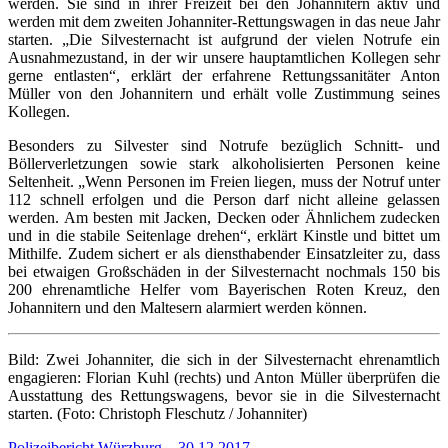
werden. Sie sind in ihrer Freizeit bei den Johannitern aktiv und
werden mit dem zweiten Johanniter-Rettungswagen in das neue Jahr
starten. „Die Silvesternacht ist aufgrund der vielen Notrufe ein
Ausnahmezustand, in der wir unsere hauptamtlichen Kollegen sehr
gerne entlasten“, erklärt der erfahrene Rettungssanitäter Anton
Müller von den Johannitern und erhält volle Zustimmung seines
Kollegen.
Besonders zu Silvester sind Notrufe bezüglich Schnitt- und
Böllerverletzungen sowie stark alkoholisierten Personen keine
Seltenheit. „Wenn Personen im Freien liegen, muss der Notruf unter
112 schnell erfolgen und die Person darf nicht alleine gelassen
werden. Am besten mit Jacken, Decken oder Ähnlichem zudecken
und in die stabile Seitenlage drehen“, erklärt Kinstle und bittet um
Mithilfe. Zudem sichert er als diensthabender Einsatzleiter zu, dass
bei etwaigen Großschäden in der Silvesternacht nochmals 150 bis
200 ehrenamtliche Helfer vom Bayerischen Roten Kreuz, den
Johannitern und den Maltesern alarmiert werden können.
Bild: Zwei Johanniter, die sich in der Silvesternacht ehrenamtlich
engagieren: Florian Kuhl (rechts) und Anton Müller überprüfen die
Ausstattung des Rettungswagens, bevor sie in die Silvesternacht
starten. (Foto: Christoph Fleschutz / Johanniter)
Polizeibericht Würzburg – 30.12.2017