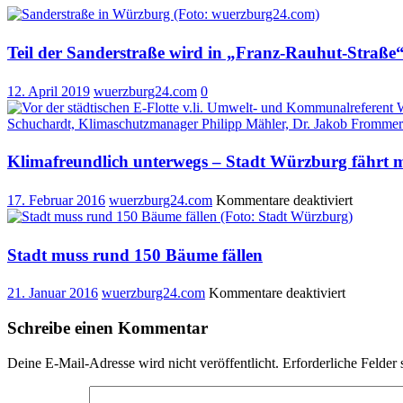
Teil der Sanderstraße wird in „Franz-Rauhut-Straß
12. April 2019
wuerzburg24.com
0
Klimafreundlich unterwegs – Stadt Würzburg fährt m
für
17. Februar 2016
wuerzburg24.com
Kommentare deaktiviert
Klimafre
unterwe
–
Stadt muss rund 150 Bäume fällen
Stadt
Würzbur
für
21. Januar 2016
wuerzburg24.com
Kommentare deaktiviert
fährt
Stadt
mit
muss
Schreibe einen Kommentar
fünf
rund
Elektroa
150
Deine E-Mail-Adresse wird nicht veröffentlicht.
Erforderliche Felder 
Bäume
fällen