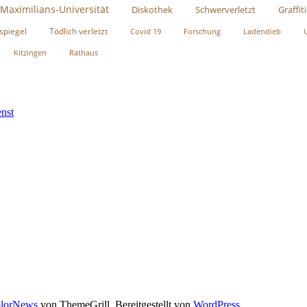
-Maximilians-Universität
Diskothek
Schwerverletzt
Graffiti
spiegel
Tödlich verletzt
Covid 19
Forschung
Ladendieb
Kitzingen
Rathaus
nst
lorNews
von ThemeGrill. Bereitgestellt von
WordPress
.