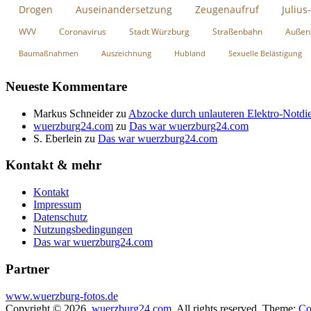
Drogen
Auseinandersetzung
Zeugenaufruf
Julius
WVV
Coronavirus
Stadt Würzburg
Straßenbahn
Außen
Baumaßnahmen
Auszeichnung
Hubland
Sexuelle Belästigung
Neueste Kommentare
Markus Schneider
zu
Abzocke durch unlauteren Elektro-Notdie
wuerzburg24.com
zu
Das war wuerzburg24.com
S. Eberlein
zu
Das war wuerzburg24.com
Kontakt & mehr
Kontakt
Impressum
Datenschutz
Nutzungsbedingungen
Das war wuerzburg24.com
Partner
www.wuerzburg-fotos.de
Copyright © 2026
wuerzburg24.com
. All rights reserved. Theme:
Co