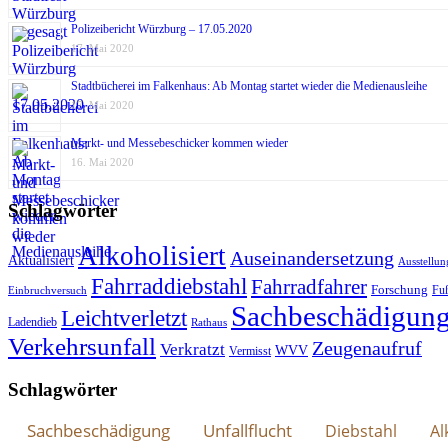
Polizeibericht Würzburg – 17.05.2020
17. Mai 2020
Stadtbücherei im Falkenhaus: Ab Montag startet wieder die Medienausleihe
17. Mai 2020
Markt- und Messebeschicker kommen wieder
16. Mai 2020
Schlagwörter
Alkoholisiert
Auseinandersetzung
Aktualisiert
Ausstellun
Fahrraddiebstahl
Fahrradfahrer
Forschung
Fu
Einbruchversuch
Sachbeschädigun
Leichtverletzt
Ladendieb
Rathaus
Verkehrsunfall
Zeugenaufruf
Verkratzt
WVV
Vermisst
Schlagwörter
Sachbeschädigung
Unfallflucht
Diebstahl
Al