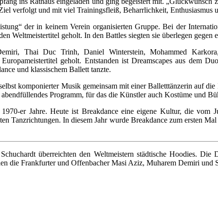
fang ins Rathaus eingeladen und ging begeistert mit. „Glückwunsch zum
Ziel verfolgt und mit viel Trainingsfleiß, Beharrlichkeit, Enthusiasmus
stung“ der in keinem Verein organisierten Gruppe. Bei der Internati
 Weltmeistertitel geholt. In den Battles siegten sie überlegen gegen 
emiri, Thai Duc Trinh, Daniel Winterstein, Mohammed Karkora
Europameistertitel geholt. Entstanden ist Dreamscapes aus dem Duo 
ance und klassischem Ballett tanzte.
lbst komponierter Musik gemeinsam mit einer Balletttänzerin auf die Bü
 abendfüllendes Programm, für das die Künstler auch Kostüme und Bühn
970-er Jahre. Heute ist Breakdance eine eigene Kultur, die vom J
hsten Tanzrichtungen. In diesem Jahr wurde Breakdance zum ersten Ma
ian Schuchardt überreichten den Weltmeistern städtische Hoodies. D
n die Frankfurter und Offenbacher Masi Aziz, Muharem Demiri und Sa