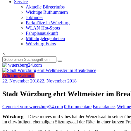
Service
Aktuelle Bürgerinfos
Wichtige Rufnummern
Jobfinder
Parkplätze in Würzburg
WLAN Hot-Spots
Fahrplanauskunft
Mitfahrgelegenheiten
Würzburg Fotos
×
Würzburg aktuell
22. November 2018
22. November 2018
Stadt Würzburg ehrt Weltmeister im Bre
Gepostet von: wuerzburg24.com
0 Kommentare
Breakdance
,
Weltmei
Würzburg
– Diese moves und vibes hat der Wenzelsaal in seiner übe
im ehrwürdigen ehemaligen Sitzungssaal der Räte, in einer kurzen Fr