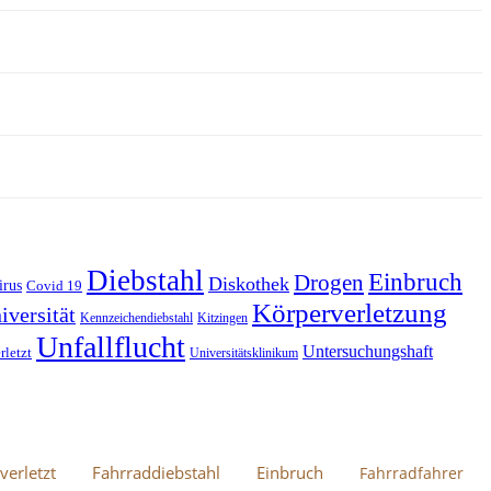
Diebstahl
Einbruch
Drogen
Diskothek
irus
Covid 19
Körperverletzung
iversität
Kennzeichendiebstahl
Kitzingen
Unfallflucht
Untersuchungshaft
rletzt
Universitätsklinikum
verletzt
Fahrraddiebstahl
Einbruch
Fahrradfahrer