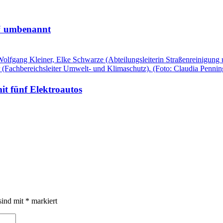
e“ umbenannt
it fünf Elektroautos
undlich
gs
g
utos
sind mit
*
markiert