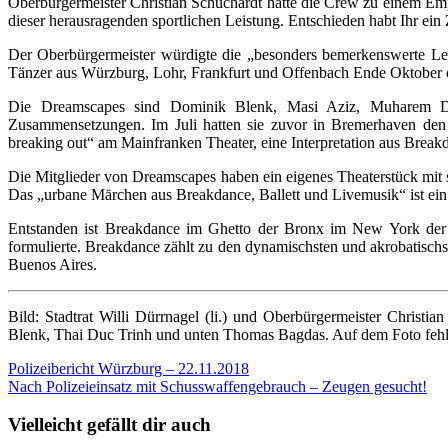
Oberbürgermeister Christian Schuchardt hatte die Crew zu einem Emp
dieser herausragenden sportlichen Leistung. Entschieden habt Ihr ein 
Der Oberbürgermeister würdigte die „besonders bemerkenswerte Lei
Tänzer aus Würzburg, Lohr, Frankfurt und Offenbach Ende Oktober den
Die Dreamscapes sind Dominik Blenk, Masi Aziz, Muharem D
Zusammensetzungen. Im Juli hatten sie zuvor in Bremerhaven den 
breaking out“ am Mainfranken Theater, eine Interpretation aus Breakd
Die Mitglieder von Dreamscapes haben ein eigenes Theaterstück mit se
Das „urbane Märchen aus Breakdance, Ballett und Livemusik“ ist ein
Entstanden ist Breakdance im Ghetto der Bronx im New York der 1
formulierte. Breakdance zählt zu den dynamischsten und akrobatisc
Buenos Aires.
Bild: Stadtrat Willi Dürrnagel (li.) und Oberbürgermeister Christ
Blenk, Thai Duc Trinh und unten Thomas Bagdas. Auf dem Foto fehle
Beitragsnavigation
Polizeibericht Würzburg – 22.11.2018
Nach Polizeieinsatz mit Schusswaffengebrauch – Zeugen gesucht!
Vielleicht gefällt dir auch