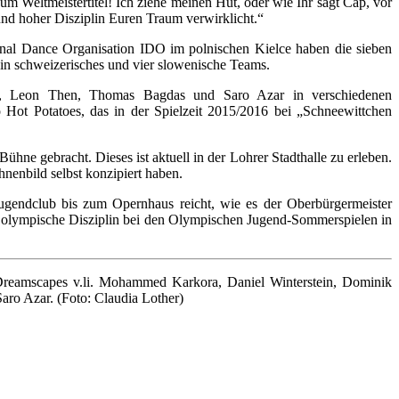
 Weltmeistertitel! Ich ziehe meinen Hut, oder wie Ihr sagt Cap, vor
 und hoher Disziplin Euren Traum verwirklicht.“
onal Dance Organisation IDO im polnischen Kielce haben die sieben
ein schweizerisches und vier slowenische Teams.
, Leon Then, Thomas Bagdas und Saro Azar in verschiedenen
Hot Potatoes, das in der Spielzeit 2015/2016 bei „Schneewittchen
hne gebracht. Dieses ist aktuell in der Lohrer Stadthalle zu erleben.
enbild selbst konzipiert haben.
ugendclub bis zum Opernhaus reicht, wie es der Oberbürgermeister
l olympische Disziplin bei den Olympischen Jugend-Sommerspielen in
ie Dreamscapes v.li. Mohammed Karkora, Daniel Winterstein, Dominik
ro Azar. (Foto: Claudia Lother)