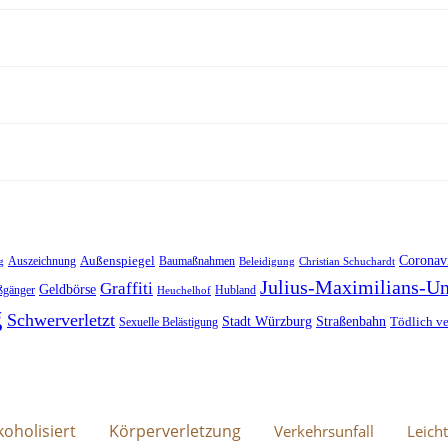
Außenspiegel
Coronav
Auszeichnung
Baumaßnahmen
g
Beleidigung
Christian Schuchardt
Julius-Maximilians-Un
Graffiti
Geldbörse
ßgänger
Hubland
Heuchelhof
g
Schwerverletzt
Stadt Würzburg
Straßenbahn
Tödlich ve
Sexuelle Belästigung
koholisiert
Körperverletzung
Verkehrsunfall
Leicht