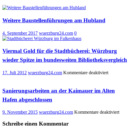
Weitere Baustellenführungen am Hubland
4. September 2017
wuerzburg24.com
0
Viermal Gold für die Stadtbücherei: Würzburg
wieder Spitze im bundesweiten Bibliotheksvergleich
für
17. Juli 2012
wuerzburg24.com
Kommentare deaktiviert
Viermal
Gold
für
Sanierungsarbeiten an der Kaimauer im Alten
die
Hafen abgeschlossen
Stadtbücherei
Würzburg
wieder
für
9. November 2015
wuerzburg24.com
Kommentare deaktiviert
Spitze
Sanieru
im
an
Schreibe einen Kommentar
bundesweite
der
Bibliotheksv