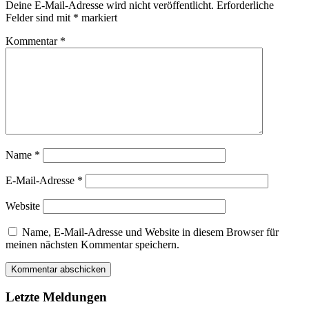
Kaimau
Deine E-Mail-Adresse wird nicht veröffentlicht.
Erforderliche
im
Felder sind mit
*
markiert
Alten
Hafen
Kommentar
*
abgesc
Name
*
E-Mail-Adresse
*
Website
Name, E-Mail-Adresse und Website in diesem Browser für
meinen nächsten Kommentar speichern.
Letzte Meldungen