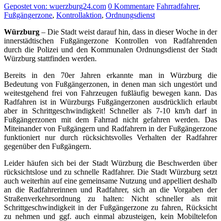
Gepostet von: wuerzburg24.com
0 Kommentare
Fahrradfahrer
,
Fußgängerzone
,
Kontrollaktion
,
Ordnungsdienst
Würzburg
– Die Stadt weist darauf hin, dass in dieser Woche in der
innerstädtischen Fußgängerzone Kontrollen von Radfahrenden
durch die Polizei und den Kommunalen Ordnungsdienst der Stadt
Würzburg stattfinden werden.
Bereits in den 70er Jahren erkannte man in Würzburg die
Bedeutung von Fußgängerzonen, in denen man sich ungestört und
weitestgehend frei von Fahrzeugen fußläufig bewegen kann. Das
Radfahren ist in Würzburgs Fußgängerzonen ausdrücklich erlaubt
aber in Schrittgeschwindigkeit! Schneller als 7-10 km/h darf in
Fußgängerzonen mit dem Fahrrad nicht gefahren werden. Das
Miteinander von Fußgängern und Radfahrern in der Fußgängerzone
funktioniert nur durch rücksichtsvolles Verhalten der Radfahrer
gegenüber den Fußgängern.
Leider häufen sich bei der Stadt Würzburg die Beschwerden über
rücksichtslose und zu schnelle Radfahrer. Die Stadt Würzburg setzt
auch weiterhin auf eine gemeinsame Nutzung und appelliert deshalb
an die Radfahrerinnen und Radfahrer, sich an die Vorgaben der
Straßenverkehrsordnung zu halten: Nicht schneller als mit
Schrittgeschwindigkeit in der Fußgängerzone zu fahren, Rücksicht
zu nehmen und ggf. auch einmal abzusteigen, kein Mobiltelefon