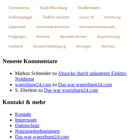
Coronavirus
Stadt Würzburg
Straßenbahn
Außenspiegel
Tödlich verletzt
Covid 19
Forschung
Ladendieb
Universitätsklinikum
Kennzeichendiebstahl
Fußgänger
Vermisst
Baumaßnahmen
Auszeichnung
Hubland
Sexuelle Belästigung
Kitzingen
Rathaus
Neueste Kommentare
Markus Schneider
zu
Abzocke durch unlauteren Elektro-
Notdienst
wuerzburg24.com
zu
Das war wuerzburg24.com
S. Eberlein
zu
Das war wuerzburg24.com
Kontakt & mehr
Kontakt
Impressum
Datenschutz
Nutzungsbedingungen
Das war wuerzburg24.com