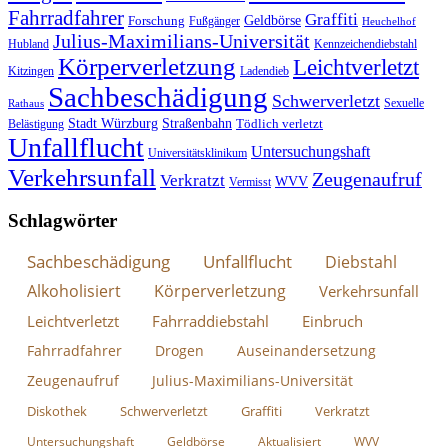
Fahrradfahrer
Graffiti
Geldbörse
Forschung
Fußgänger
Heuchelhof
Julius-Maximilians-Universität
Hubland
Kennzeichendiebstahl
Körperverletzung
Leichtverletzt
Kitzingen
Ladendieb
Sachbeschädigung
Schwerverletzt
Sexuelle
Rathaus
Stadt Würzburg
Straßenbahn
Tödlich verletzt
Belästigung
Unfallflucht
Untersuchungshaft
Universitätsklinikum
Verkehrsunfall
Zeugenaufruf
Verkratzt
WVV
Vermisst
Schlagwörter
Sachbeschädigung
Unfallflucht
Diebstahl
Alkoholisiert
Körperverletzung
Verkehrsunfall
Leichtverletzt
Fahrraddiebstahl
Einbruch
Fahrradfahrer
Drogen
Auseinandersetzung
Zeugenaufruf
Julius-Maximilians-Universität
Diskothek
Schwerverletzt
Graffiti
Verkratzt
Untersuchungshaft
Geldbörse
Aktualisiert
WVV