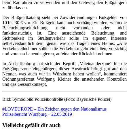
beim Radfahren zu verwenden und den Gehweg den Fußgängern
zu überlassen.
Der Bußgeldkatalog sieht bei Zuwiderhandlungen Bußgelder von
10 bis 30 € vor. Ein Bußgeld kann auch verhängt werden, wenn die
Beleuchtungseinrichtung nicht vorhanden oder nicht
funktionstüchtig ist. Eine ausreichende Beleuchtung und
Sichtbarkeit im Straßenverkehr sollte im eigenen Interesse
selbstverständlich sein, genau wie das Tragen eines Helms. „Alle
Verkehrsteilnehmer sollten die Verkehrs-regeln einhalten, vorsichtig
und vorausschauend agieren, aufeinander Rücksicht nehmen.
In Aschaffenburg hat sich der Begriff ‚Miteinanderzone‘ für die
Fußgängerzone eingebürgert, dieser Ausdruck bringt gut auf den
Nenner, was auch wir in Würzburg haben wollen“, kommentiert
Ordnungsreferent Wolfgang Kleiner die anstehenden Kontrollen
und das Gesamtkonzept.
Bild: Symbolbild Polizeikontrolle (Foto: Bayerische Polizei)
Beitragsnavigation
#LOVEUROPE – Ein Zeichen gegen den Nationalismus
Polizeibericht Würzburg – 22.05.2019
Vielleicht gefällt dir auch