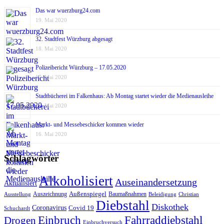
Das war wuerzburg24.com
19. Mai 2020
32. Stadtfest Würzburg abgesagt
18. Mai 2020
Polizeibericht Würzburg – 17.05.2020
17. Mai 2020
Stadtbücherei im Falkenhaus: Ab Montag startet wieder die Medienausleihe
17. Mai 2020
Markt- und Messebeschicker kommen wieder
16. Mai 2020
Schlagwörter
Alkoholisiert
Auseinandersetzung
Aktualisiert
Außenspiegel
Auszeichnung
Baumaßnahmen
Ausstellung
Beleidigung
Christian
Diebstahl
Diskothek
Coronavirus
Covid 19
Schuchardt
Fahrraddiebstahl
Einbruch
Drogen
Einbruchversuch