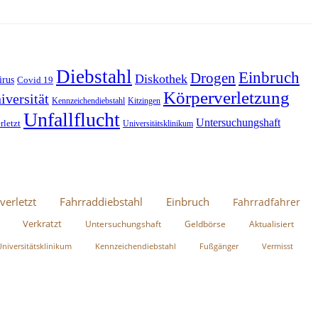
Diebstahl
Einbruch
Drogen
Diskothek
irus
Covid 19
Körperverletzung
iversität
Kennzeichendiebstahl
Kitzingen
Unfallflucht
Untersuchungshaft
rletzt
Universitätsklinikum
verletzt
Fahrraddiebstahl
Einbruch
Fahrradfahrer
Verkratzt
Untersuchungshaft
Geldbörse
Aktualisiert
Universitätsklinikum
Kennzeichendiebstahl
Fußgänger
Vermisst