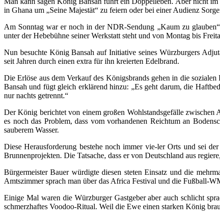
Man kann sagen König Bansah führt ein Doppelleben. Aber nicht im
in Ghana um „Seine Majestät“ zu feiern oder bei einer Audienz Sorge
Am Sonntag war er noch in der NDR-Sendung „Kaum zu glauben“ zu
unter der Hebebühne seiner Werkstatt steht und von Montag bis Freit
Nun besuchte König Bansah auf Initiative seines Würzburgers Adj
seit Jahren durch einen extra für ihn kreierten Edelbrand.
Die Erlöse aus dem Verkauf des Königsbrands gehen in die sozialen P
Bansah und fügt gleich erklärend hinzu: „Es geht darum, die Haftb
nur nachts getrennt.“
Der König berichtet von einem großen Wohlstandsgefälle zwischen A
es noch das Problem, dass vom vorhandenen Reichtum an Bodenschä
sauberem Wasser.
Diese Herausforderung bestehe noch immer vie-ler Orts und sei der
Brunnenprojekten. Die Tatsache, dass er von Deutschland aus regier
Bürgermeister Bauer würdigte diesen steten Einsatz und die mehrma
Amtszimmer sprach man über das Africa Festival und die Fußball-WM
Einige Mal waren die Würzburger Gastgeber aber auch schlicht spra
schmerzhaftes Voodoo-Ritual. Weil die Ewe einen starken König brau