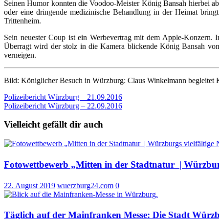
Seinen Humor konnten die Voodoo-Meister König Bansah hierbei aber n
oder eine dringende medizinische Behandlung in der Heimat bri
Trittenheim.
Sein neuester Coup ist ein Werbevertrag mit dem Apple-Konzern. I
Überragt wird der stolz in die Kamera blickende König Bansah von
verneigen.
Bild: Königlicher Besuch in Würzburg: Claus Winkelmann begleite
Beitragsnavigation
Polizeibericht Würzburg – 21.09.2016
Polizeibericht Würzburg – 22.09.2016
Vielleicht gefällt dir auch
Fotowettbewerb „Mitten in der Stadtnatur | Würzburg
22. August 2019
wuerzburg24.com
0
Täglich auf der Mainfranken Messe: Die Stadt Würzbu