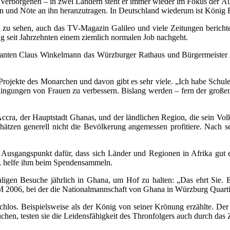
 Verborgenen – in zwei Ländern steht er immer wieder im Fokus der A
n und Nöte an ihn heranzutragen. In Deutschland wiederum ist König B
 sehen, auch das TV-Magazin Galileo und viele Zeitungen berichtet
ag seit Jahrzehnten einem ziemlich normalen Job nachgeht.
utanten Claus Winkelmann das Würzburger Rathaus und Bürgermeister
rojekte des Monarchen und davon gibt es sehr viele. „Ich habe Schule
edingungen von Frauen zu verbessern. Bislang werden – fern der groß
ccra, der Hauptstadt Ghanas, und der ländlichen Region, die sein V
tzen generell nicht die Bevölkerung angemessen profitiere. Nach se
 Ausgangspunkt dafür, dass sich Länder und Regionen in Afrika gut e
e, helfe ihm beim Spendensammeln.
ligen Besuche jährlich in Ghana, um Hof zu halten: „Das ehrt Sie. 
 2006, bei der die Nationalmannschaft von Ghana in Würzburg Quarti
chlos. Beispielsweise als der König von seiner Krönung erzählte. Der
chen, testen sie die Leidensfähigkeit des Thronfolgers auch durch da