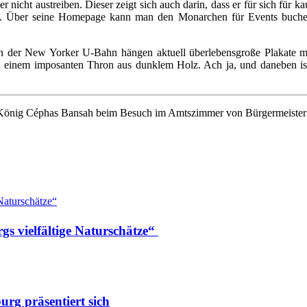
icht austreiben. Dieser zeigt sich auch darin, dass er für sich für k
ngt. Über seine Homepage kann man den Monarchen für Events buch
n der New Yorker U-Bahn hängen aktuell überlebensgroße Plakate mi
 einem imposanten Thron aus dunklem Holz. Ach ja, und daneben ist
t König Céphas Bansah beim Besuch im Amtszimmer von Bürgermeister
s vielfältige Naturschätze“
rg präsentiert sich