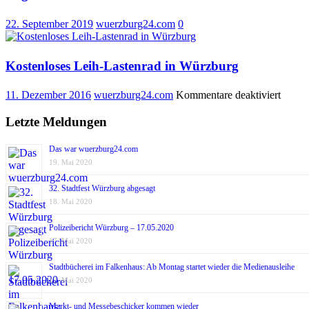
22. September 2019
wuerzburg24.com
0
Kostenloses Leih-Lastenrad in Würzburg
für
11. Dezember 2016
wuerzburg24.com
Kommentare deaktiviert
Kosten
Leih-
Letzte Meldungen
Lasten
in
Das war wuerzburg24.com
Würzb
19. Mai 2020
32. Stadtfest Würzburg abgesagt
18. Mai 2020
Polizeibericht Würzburg – 17.05.2020
17. Mai 2020
Stadtbücherei im Falkenhaus: Ab Montag startet wieder die Medienausleihe
17. Mai 2020
Markt- und Messebeschicker kommen wieder