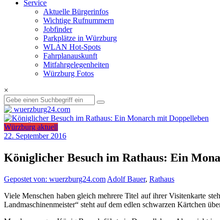
Service
Aktuelle Bürgerinfos
Wichtige Rufnummern
Jobfinder
Parkplätze in Würzburg
WLAN Hot-Spots
Fahrplanauskunft
Mitfahrgelegenheiten
Würzburg Fotos
×
Würzburg aktuell
22. September 2016
Königlicher Besuch im Rathaus: Ein Mona
Gepostet von: wuerzburg24.com
Adolf Bauer
,
Rathaus
Viele Menschen haben gleich mehrere Titel auf ihrer Visitenkarte s
Landmaschinenmeister“ steht auf dem edlen schwarzen Kärtchen über