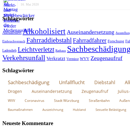
16. Mai 2020
Schlagwörter
Alkoholisiert
Auseinandersetzung
Aktualisiert
Ausstellun
Fahrraddiebstahl
Fahrradfahrer
Forschung
Fu
Einbruchversuch
Sachbeschädigun
Leichtverletzt
Ladendieb
Rathaus
Verkehrsunfall
Zeugenaufruf
Verkratzt
WVV
Vermisst
Schlagwörter
Sachbeschädigung
Unfallflucht
Diebstahl
Al
Drogen
Auseinandersetzung
Zeugenaufruf
Julius
WVV
Coronavirus
Stadt Würzburg
Straßenbahn
Außen
Baumaßnahmen
Auszeichnung
Hubland
Sexuelle Belästigung
Neueste Kommentare