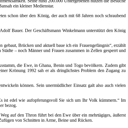
ufmerksamkeit. Seine rund 200.000 Untergebenen nutzen die Besuche
ansah ein kleiner Medienstar.
en schon über den König, der auch mit 68 Jahren noch schraubend
 Adolf Bauer. Der Geschäftsmann Winkelmann unterstützt den König
n gebaut, Brücken und aktuell baue ich ein Frauengefängnis“, erzählt
en Städte – noch Männer und Frauen zusammen in Zellen gesperrt und
olksstamm, die Ewe, in Ghana, Benin und Togo bevölkern. Zudem gibt
iner Krönung 1992 sah er als dringlichstes Problem den Zugang zu
ntwickeln können. Sein unermüdlicher Einsatz galt also auch vielen
Es ist edel wie aufopferungsvoll Sie sich um Ihr Volk kümmern.“ Im
er bezog.
 Weg auf den Thron führt bei den Ewe über ein mehrtägiges, äußerst
s Zufügen von Schnitten in Arme, Beine und Rücken.