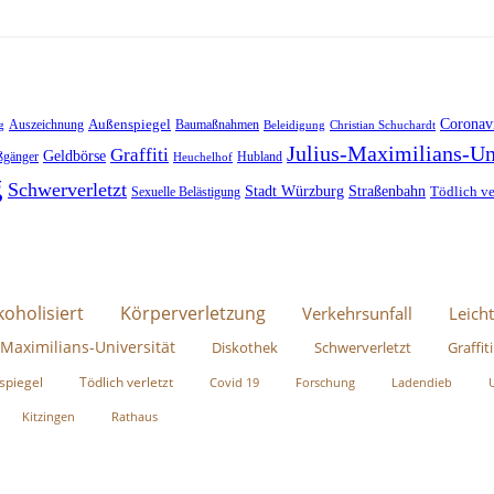
Außenspiegel
Coronav
Auszeichnung
Baumaßnahmen
g
Beleidigung
Christian Schuchardt
Julius-Maximilians-Un
Graffiti
Geldbörse
ßgänger
Hubland
Heuchelhof
g
Schwerverletzt
Stadt Würzburg
Straßenbahn
Tödlich ve
Sexuelle Belästigung
koholisiert
Körperverletzung
Verkehrsunfall
Leicht
-Maximilians-Universität
Diskothek
Schwerverletzt
Graffiti
spiegel
Tödlich verletzt
Covid 19
Forschung
Ladendieb
Kitzingen
Rathaus