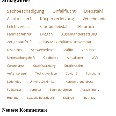
Schlagwörter
Sachbeschädigung
Unfallflucht
Diebstahl
Alkoholisiert
Körperverletzung
Verkehrsunfall
Leichtverletzt
Fahrraddiebstahl
Einbruch
Fahrradfahrer
Drogen
Auseinandersetzung
Zeugenaufruf
Julius-Maximilians-Universität
Diskothek
Schwerverletzt
Graffiti
Verkratzt
Untersuchungshaft
Geldbörse
Aktualisiert
WVV
Coronavirus
Stadt Würzburg
Straßenbahn
Außenspiegel
Tödlich verletzt
Covid 19
Forschung
Ladendieb
Universitätsklinikum
Kennzeichendiebstahl
Fußgänger
Vermisst
Baumaßnahmen
Auszeichnung
Hubland
Sexuelle Belästigung
Kitzingen
Rathaus
Neueste Kommentare