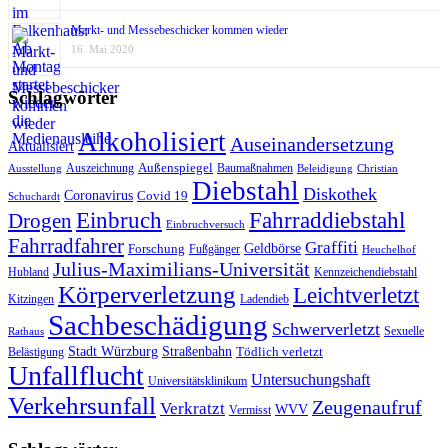
Markt- und Messebeschicker kommen wieder
16. Mai 2020
Schlagwörter
Alkoholisiert
Auseinandersetzung
Aktualisiert
Außenspiegel
Auszeichnung
Baumaßnahmen
Ausstellung
Beleidigung
Christian
Diebstahl
Diskothek
Coronavirus
Covid 19
Schuchardt
Fahrraddiebstahl
Einbruch
Drogen
Einbruchversuch
Fahrradfahrer
Graffiti
Geldbörse
Forschung
Fußgänger
Heuchelhof
Julius-Maximilians-Universität
Hubland
Kennzeichendiebstahl
Körperverletzung
Leichtverletzt
Kitzingen
Ladendieb
Sachbeschädigung
Schwerverletzt
Sexuelle
Rathaus
Stadt Würzburg
Straßenbahn
Tödlich verletzt
Belästigung
Unfallflucht
Untersuchungshaft
Universitätsklinikum
Verkehrsunfall
Zeugenaufruf
Verkratzt
WVV
Vermisst