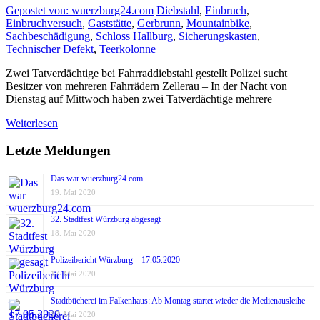
Gepostet von: wuerzburg24.com
Diebstahl
,
Einbruch
,
Einbruchversuch
,
Gaststätte
,
Gerbrunn
,
Mountainbike
,
Sachbeschädigung
,
Schloss Hallburg
,
Sicherungskasten
,
Technischer Defekt
,
Teerkolonne
Zwei Tatverdächtige bei Fahrraddiebstahl gestellt Polizei sucht
Besitzer von mehreren Fahrrädern Zellerau – In der Nacht von
Dienstag auf Mittwoch haben zwei Tatverdächtige mehrere
Weiterlesen
Letzte Meldungen
Das war wuerzburg24.com
19. Mai 2020
32. Stadtfest Würzburg abgesagt
18. Mai 2020
Polizeibericht Würzburg – 17.05.2020
17. Mai 2020
Stadtbücherei im Falkenhaus: Ab Montag startet wieder die Medienausleihe
17. Mai 2020