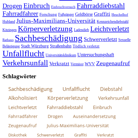
Fahrraddiebstahl
Einbruch
Drogen
Einbruchversuch
Fahrradfahrer
Graffiti
Geldbörse
Forschung
Fußgänger
Heuchelhof
Julius-Maximilians-Universität
Hubland
Kennzeichendiebstahl
Körperverletzung
Leichtverletzt
Kitzingen
Ladendieb
Sachbeschädigung
Schwerverletzt
Sexuelle
Rathaus
Stadt Würzburg
Straßenbahn
Tödlich verletzt
Belästigung
Unfallflucht
Untersuchungshaft
Universitätsklinikum
Verkehrsunfall
Zeugenaufruf
Verkratzt
WVV
Vermisst
Schlagwörter
Sachbeschädigung
Unfallflucht
Diebstahl
Alkoholisiert
Körperverletzung
Verkehrsunfall
Leichtverletzt
Fahrraddiebstahl
Einbruch
Fahrradfahrer
Drogen
Auseinandersetzung
Zeugenaufruf
Julius-Maximilians-Universität
Diskothek
Schwerverletzt
Graffiti
Verkratzt