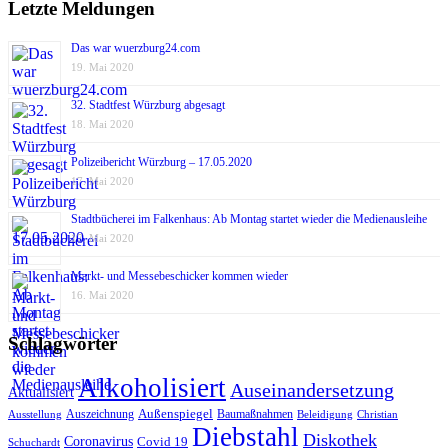
Letzte Meldungen
Das war wuerzburg24.com
19. Mai 2020
32. Stadtfest Würzburg abgesagt
18. Mai 2020
Polizeibericht Würzburg – 17.05.2020
17. Mai 2020
Stadtbücherei im Falkenhaus: Ab Montag startet wieder die Medienausleihe
17. Mai 2020
Markt- und Messebeschicker kommen wieder
16. Mai 2020
Schlagwörter
Alkoholisiert
Auseinandersetzung
Aktualisiert
Außenspiegel
Auszeichnung
Baumaßnahmen
Ausstellung
Beleidigung
Christian
Diebstahl
Diskothek
Coronavirus
Covid 19
Schuchardt