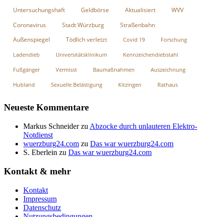
Untersuchungshaft
Geldbörse
Aktualisiert
WVV
Coronavirus
Stadt Würzburg
Straßenbahn
Außenspiegel
Tödlich verletzt
Covid 19
Forschung
Ladendieb
Universitätsklinikum
Kennzeichendiebstahl
Fußgänger
Vermisst
Baumaßnahmen
Auszeichnung
Hubland
Sexuelle Belästigung
Kitzingen
Rathaus
Neueste Kommentare
Markus Schneider
zu
Abzocke durch unlauteren Elektro-
Notdienst
wuerzburg24.com
zu
Das war wuerzburg24.com
S. Eberlein
zu
Das war wuerzburg24.com
Kontakt & mehr
Kontakt
Impressum
Datenschutz
Nutzungsbedingungen