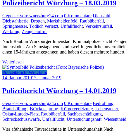
Polizeibericht Würzburg – 18.03.2019
Gepostet von: wuerzburg24.com
0 Kommentare
Diebstahl
,
Diebstahlserie
,
Drogen
,
Marktheidenfeld
,
Raubüberfall
,
Springmesser
,
Tödlich verletzt
,
Unfallflucht
,
Verkehrsunfall
,
Werbung
,
Zeugenaufruf
Nach Raub in Würzburger Innenstadt Kriminalpolizei sucht Zeugen
Innenstadt – Am Samstagabend sind zwei Jugendliche unvermittelt
einen 15-Jährigen angegangen und haben diesem mehrere hundert
Weiterlesen
Polizeibericht Würzburg
14. Januar 2019
15. Januar 2019
Polizeibericht Würzburg – 14.01.2019
Gepostet von: wuerzburg24.com
0 Kommentare
Bedrohung
,
Brandstiftung
,
Brückensprung
,
Körperverletzung
,
Lebensretter
,
Oskar-Laredo-Platz
,
Raubüberfall
,
Sachbeschädigung
,
Schreckschusswaffe
,
Unfallflucht
,
Untersuchungshaft
,
Wiesentheid
Vier afghanische Tatverdächtige in Untersuchungshaft Nach