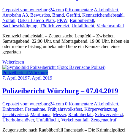
Gepostet von: wuerzburg24.com
0 Kommentare
Alkoholisiert
,
Autobahn A3
,
Bewustlos
,
Brand
,
Graffiti
,
Kennzeichendiebstahl
,
Notfall
,
Oskar-Laredo-Platz
,
PKW
,
Raubüberfall
,
Sachbeschädigung
,
Tödlich verletzt
,
Unfallflucht
,
Verkehrsunfall
Kennzeichendiebstahl – Zeugensuche Lengfeld – Zwischen
Samstagabend, 22:00 Uhr, und Montagabend, 19:00 Uhr, haben ein
oder mehrere bislang unbekannte Diebe ein Kennzeichen eines
geparkten
Weiterlesen
Polizeibericht Würzburg
7. April 2019
7. April 2019
Polizeibericht Würzburg – 07.04.2019
Gepostet von: wuerzburg24.com
0 Kommentare
Alkoholisiert
,
Einbrecher
,
Festnahme
,
Frühjahrsvolksfest
,
Körperverletzung
,
Leichtverletzt
,
Marihuana
,
Messer
,
Raubüberfall
,
Schwerverletzt
,
Überholmanöver
,
Unfallflucht
,
Verkehrsunfall
,
Zeugenaufruf
Zeugensuche nach Raubüberfall Innenstadt – Die Kriminalpolizei