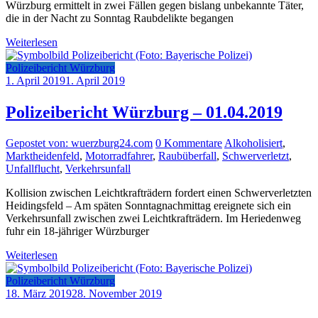
Würzburg ermittelt in zwei Fällen gegen bislang unbekannte Täter,
die in der Nacht zu Sonntag Raubdelikte begangen
Weiterlesen
Polizeibericht Würzburg
1. April 2019
1. April 2019
Polizeibericht Würzburg – 01.04.2019
Gepostet von: wuerzburg24.com
0 Kommentare
Alkoholisiert
,
Marktheidenfeld
,
Motorradfahrer
,
Raubüberfall
,
Schwerverletzt
,
Unfallflucht
,
Verkehrsunfall
Kollision zwischen Leichtkrafträdern fordert einen Schwerverletzten
Heidingsfeld – Am späten Sonntagnachmittag ereignete sich ein
Verkehrsunfall zwischen zwei Leichtkrafträdern. Im Heriedenweg
fuhr ein 18-jähriger Würzburger
Weiterlesen
Polizeibericht Würzburg
18. März 2019
28. November 2019