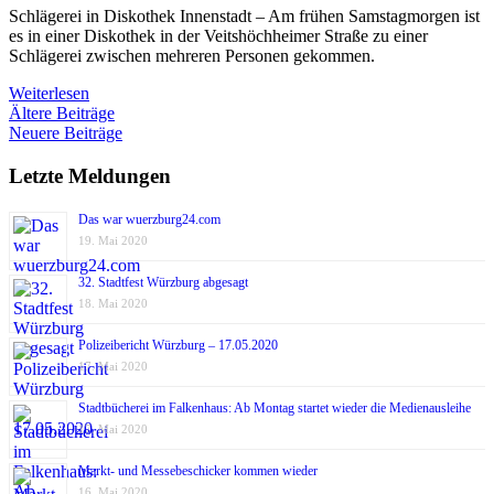
Schlägerei in Diskothek Innenstadt – Am frühen Samstagmorgen ist
es in einer Diskothek in der Veitshöchheimer Straße zu einer
Schlägerei zwischen mehreren Personen gekommen.
Weiterlesen
Beitragsnavigation
Ältere Beiträge
Neuere Beiträge
Letzte Meldungen
Das war wuerzburg24.com
19. Mai 2020
32. Stadtfest Würzburg abgesagt
18. Mai 2020
Polizeibericht Würzburg – 17.05.2020
17. Mai 2020
Stadtbücherei im Falkenhaus: Ab Montag startet wieder die Medienausleihe
17. Mai 2020
Markt- und Messebeschicker kommen wieder
16. Mai 2020