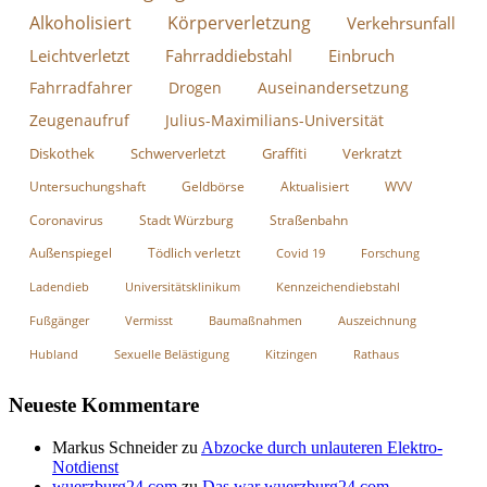
Alkoholisiert
Körperverletzung
Verkehrsunfall
Leichtverletzt
Fahrraddiebstahl
Einbruch
Fahrradfahrer
Drogen
Auseinandersetzung
Zeugenaufruf
Julius-Maximilians-Universität
Diskothek
Schwerverletzt
Graffiti
Verkratzt
Untersuchungshaft
Geldbörse
Aktualisiert
WVV
Coronavirus
Stadt Würzburg
Straßenbahn
Außenspiegel
Tödlich verletzt
Covid 19
Forschung
Ladendieb
Universitätsklinikum
Kennzeichendiebstahl
Fußgänger
Vermisst
Baumaßnahmen
Auszeichnung
Hubland
Sexuelle Belästigung
Kitzingen
Rathaus
Neueste Kommentare
Markus Schneider
zu
Abzocke durch unlauteren Elektro-
Notdienst
wuerzburg24.com
zu
Das war wuerzburg24.com