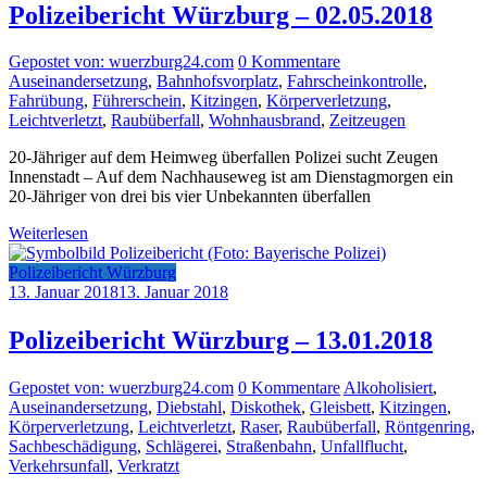
Polizeibericht Würzburg – 02.05.2018
Gepostet von: wuerzburg24.com
0 Kommentare
Auseinandersetzung
,
Bahnhofsvorplatz
,
Fahrscheinkontrolle
,
Fahrübung
,
Führerschein
,
Kitzingen
,
Körperverletzung
,
Leichtverletzt
,
Raubüberfall
,
Wohnhausbrand
,
Zeitzeugen
20-Jähriger auf dem Heimweg überfallen Polizei sucht Zeugen
Innenstadt – Auf dem Nachhauseweg ist am Dienstagmorgen ein
20-Jähriger von drei bis vier Unbekannten überfallen
Weiterlesen
Polizeibericht Würzburg
13. Januar 2018
13. Januar 2018
Polizeibericht Würzburg – 13.01.2018
Gepostet von: wuerzburg24.com
0 Kommentare
Alkoholisiert
,
Auseinandersetzung
,
Diebstahl
,
Diskothek
,
Gleisbett
,
Kitzingen
,
Körperverletzung
,
Leichtverletzt
,
Raser
,
Raubüberfall
,
Röntgenring
,
Sachbeschädigung
,
Schlägerei
,
Straßenbahn
,
Unfallflucht
,
Verkehrsunfall
,
Verkratzt