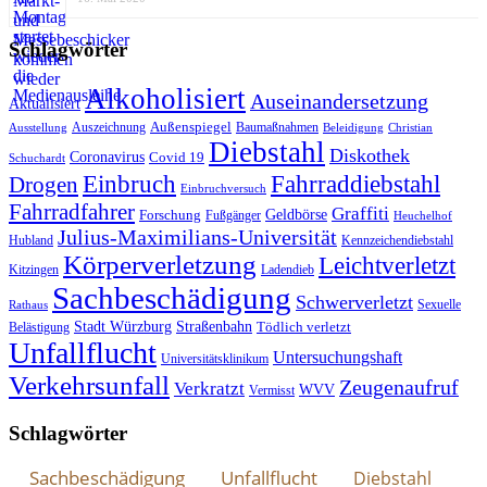
Schlagwörter
Alkoholisiert
Auseinandersetzung
Aktualisiert
Außenspiegel
Auszeichnung
Baumaßnahmen
Ausstellung
Beleidigung
Christian
Diebstahl
Diskothek
Coronavirus
Covid 19
Schuchardt
Fahrraddiebstahl
Einbruch
Drogen
Einbruchversuch
Fahrradfahrer
Graffiti
Geldbörse
Forschung
Fußgänger
Heuchelhof
Julius-Maximilians-Universität
Hubland
Kennzeichendiebstahl
Körperverletzung
Leichtverletzt
Kitzingen
Ladendieb
Sachbeschädigung
Schwerverletzt
Sexuelle
Rathaus
Stadt Würzburg
Straßenbahn
Tödlich verletzt
Belästigung
Unfallflucht
Untersuchungshaft
Universitätsklinikum
Verkehrsunfall
Zeugenaufruf
Verkratzt
WVV
Vermisst
Schlagwörter
Sachbeschädigung
Unfallflucht
Diebstahl