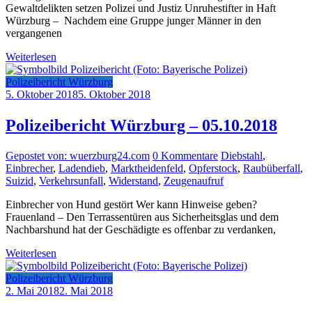
Gewaltdelikten setzen Polizei und Justiz Unruhestifter in Haft
Würzburg – Nachdem eine Gruppe junger Männer in den
vergangenen
Weiterlesen
Polizeibericht Würzburg
5. Oktober 2018
5. Oktober 2018
Polizeibericht Würzburg – 05.10.2018
Gepostet von: wuerzburg24.com
0 Kommentare
Diebstahl
,
Einbrecher
,
Ladendieb
,
Marktheidenfeld
,
Opferstock
,
Raubüberfall
,
Suizid
,
Verkehrsunfall
,
Widerstand
,
Zeugenaufruf
Einbrecher von Hund gestört Wer kann Hinweise geben?
Frauenland – Den Terrassentüren aus Sicherheitsglas und dem
Nachbarshund hat der Geschädigte es offenbar zu verdanken,
Weiterlesen
Polizeibericht Würzburg
2. Mai 2018
2. Mai 2018