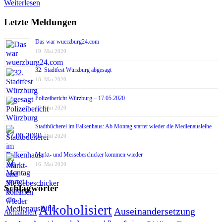
Weiterlesen
Letzte Meldungen
Das war wuerzburg24.com
19. Mai 2020
32. Stadtfest Würzburg abgesagt
18. Mai 2020
Polizeibericht Würzburg – 17.05.2020
17. Mai 2020
Stadtbücherei im Falkenhaus: Ab Montag startet wieder die Medienausleihe
17. Mai 2020
Markt- und Messebeschicker kommen wieder
16. Mai 2020
Schlagwörter
Alkoholisiert
Auseinandersetzung
Aktualisiert