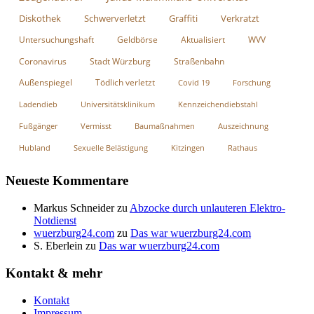
Diskothek
Schwerverletzt
Graffiti
Verkratzt
Untersuchungshaft
Geldbörse
Aktualisiert
WVV
Coronavirus
Stadt Würzburg
Straßenbahn
Außenspiegel
Tödlich verletzt
Covid 19
Forschung
Ladendieb
Universitätsklinikum
Kennzeichendiebstahl
Fußgänger
Vermisst
Baumaßnahmen
Auszeichnung
Hubland
Sexuelle Belästigung
Kitzingen
Rathaus
Neueste Kommentare
Markus Schneider
zu
Abzocke durch unlauteren Elektro-
Notdienst
wuerzburg24.com
zu
Das war wuerzburg24.com
S. Eberlein
zu
Das war wuerzburg24.com
Kontakt & mehr
Kontakt
Impressum