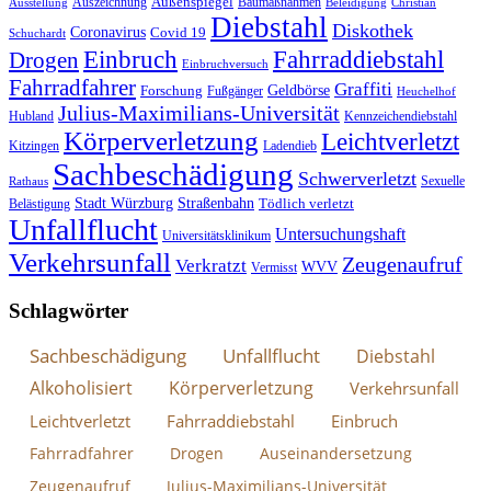
Außenspiegel
Auszeichnung
Baumaßnahmen
Ausstellung
Beleidigung
Christian
Diebstahl
Diskothek
Coronavirus
Covid 19
Schuchardt
Fahrraddiebstahl
Einbruch
Drogen
Einbruchversuch
Fahrradfahrer
Graffiti
Geldbörse
Forschung
Fußgänger
Heuchelhof
Julius-Maximilians-Universität
Hubland
Kennzeichendiebstahl
Körperverletzung
Leichtverletzt
Kitzingen
Ladendieb
Sachbeschädigung
Schwerverletzt
Sexuelle
Rathaus
Stadt Würzburg
Straßenbahn
Tödlich verletzt
Belästigung
Unfallflucht
Untersuchungshaft
Universitätsklinikum
Verkehrsunfall
Zeugenaufruf
Verkratzt
WVV
Vermisst
Schlagwörter
Sachbeschädigung
Unfallflucht
Diebstahl
Alkoholisiert
Körperverletzung
Verkehrsunfall
Leichtverletzt
Fahrraddiebstahl
Einbruch
Fahrradfahrer
Drogen
Auseinandersetzung
Zeugenaufruf
Julius-Maximilians-Universität