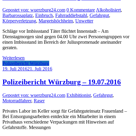
Gepostet von: wuerzburg24.com
0 Kommentare
Alkoholisiert
,
Barbarossaplatz
,
Einbruch
,
Fahrraddiebstahl
,
Gefahrgut
,
Körperverletzung
,
Margetshöchheim
,
Unwetter
Schläge vor Imbissstand Täter flüchtet Innenstadt – Am
Dienstagmorgen sind gegen 04.00 Uhr zwei Personengruppen vor
einen Imbissstand im Bereich der Juliuspromenade aneinander
geraten.
Weiterlesen
Polizeibericht Würzburg
19. Juli 2016
21. Juli 2016
Polizeibericht Würzburg – 19.07.2016
Gepostet von: wuerzburg24.com
Exhibitionist
,
Gefahrgut
,
Motorradfahrer
,
Raser
Privates Labor im Keller sorgt für Gefahrguteinsatz Frauenland –
Bei Entsorgungsarbeiten entdeckte ein Mitarbeiter in einem
Privathaus verschiedene Verpackungen mit Hinweisen auf
Gefahrstoffe. Messungen