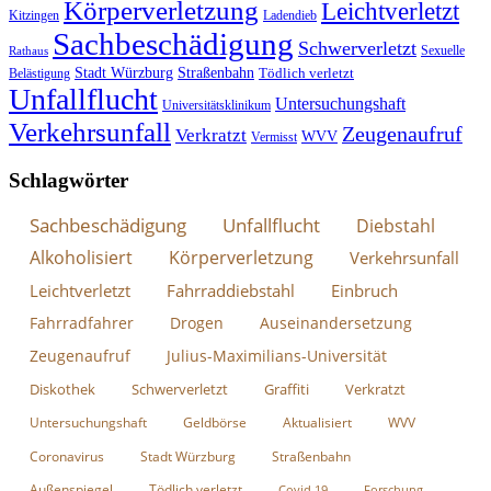
Körperverletzung
Leichtverletzt
Kitzingen
Ladendieb
Sachbeschädigung
Schwerverletzt
Sexuelle
Rathaus
Stadt Würzburg
Straßenbahn
Tödlich verletzt
Belästigung
Unfallflucht
Untersuchungshaft
Universitätsklinikum
Verkehrsunfall
Zeugenaufruf
Verkratzt
WVV
Vermisst
Schlagwörter
Sachbeschädigung
Unfallflucht
Diebstahl
Alkoholisiert
Körperverletzung
Verkehrsunfall
Leichtverletzt
Fahrraddiebstahl
Einbruch
Fahrradfahrer
Drogen
Auseinandersetzung
Zeugenaufruf
Julius-Maximilians-Universität
Diskothek
Schwerverletzt
Graffiti
Verkratzt
Untersuchungshaft
Geldbörse
Aktualisiert
WVV
Coronavirus
Stadt Würzburg
Straßenbahn
Außenspiegel
Tödlich verletzt
Covid 19
Forschung