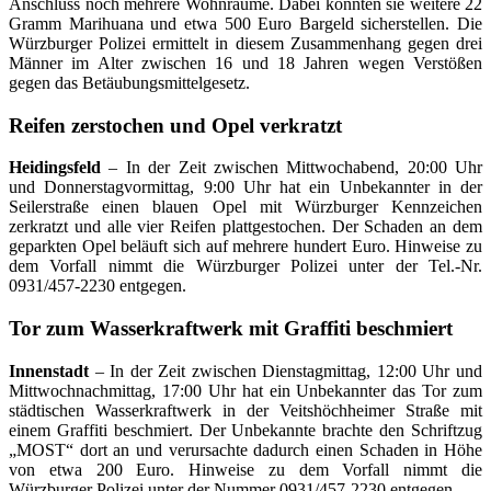
Anschluss noch mehrere Wohnräume. Dabei konnten sie weitere 22
Gramm Marihuana und etwa 500 Euro Bargeld sicherstellen. Die
Würzburger Polizei ermittelt in diesem Zusammenhang gegen drei
Männer im Alter zwischen 16 und 18 Jahren wegen Verstößen
gegen das Betäubungsmittelgesetz.
Reifen zerstochen und Opel verkratzt
Heidingsfeld
– In der Zeit zwischen Mittwochabend, 20:00 Uhr
und Donnerstagvormittag, 9:00 Uhr hat ein Unbekannter in der
Seilerstraße einen blauen Opel mit Würzburger Kennzeichen
zerkratzt und alle vier Reifen plattgestochen. Der Schaden an dem
geparkten Opel beläuft sich auf mehrere hundert Euro. Hinweise zu
dem Vorfall nimmt die Würzburger Polizei unter der Tel.-Nr.
0931/457-2230 entgegen.
Tor zum Wasserkraftwerk mit Graffiti beschmiert
Innenstadt
– In der Zeit zwischen Dienstagmittag, 12:00 Uhr und
Mittwochnachmittag, 17:00 Uhr hat ein Unbekannter das Tor zum
städtischen Wasserkraftwerk in der Veitshöchheimer Straße mit
einem Graffiti beschmiert. Der Unbekannte brachte den Schriftzug
„MOST“ dort an und verursachte dadurch einen Schaden in Höhe
von etwa 200 Euro. Hinweise zu dem Vorfall nimmt die
Würzburger Polizei unter der Nummer 0931/457-2230 entgegen.