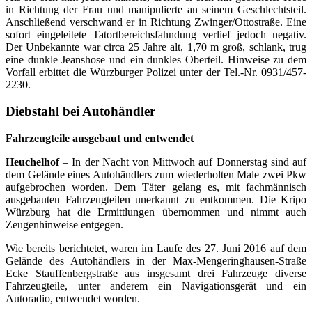
in Richtung der Frau und manipulierte an seinem Geschlechtsteil.
Anschließend verschwand er in Richtung Zwinger/Ottostraße. Eine
sofort eingeleitete Tatortbereichsfahndung verlief jedoch negativ.
Der Unbekannte war circa 25 Jahre alt, 1,70 m groß, schlank, trug
eine dunkle Jeanshose und ein dunkles Oberteil. Hinweise zu dem
Vorfall erbittet die Würzburger Polizei unter der Tel.-Nr. 0931/457-
2230.
Diebstahl bei Autohändler
Fahrzeugteile ausgebaut und entwendet
Heuchelhof
– In der Nacht von Mittwoch auf Donnerstag sind auf
dem Gelände eines Autohändlers zum wiederholten Male zwei Pkw
aufgebrochen worden. Dem Täter gelang es, mit fachmännisch
ausgebauten Fahrzeugteilen unerkannt zu entkommen. Die Kripo
Würzburg hat die Ermittlungen übernommen und nimmt auch
Zeugenhinweise entgegen.
Wie bereits berichtetet, waren im Laufe des 27. Juni 2016 auf dem
Gelände des Autohändlers in der Max-Mengeringhausen-Straße
Ecke Stauffenbergstraße aus insgesamt drei Fahrzeuge diverse
Fahrzeugteile, unter anderem ein Navigationsgerät und ein
Autoradio, entwendet worden.