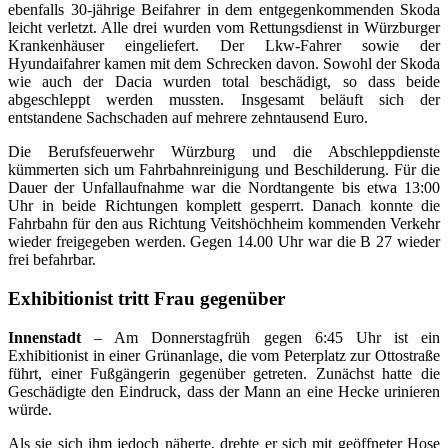
ebenfalls 30-jährige Beifahrer in dem entgegenkommenden Skoda
leicht verletzt. Alle drei wurden vom Rettungsdienst in Würzburger
Krankenhäuser eingeliefert. Der Lkw-Fahrer sowie der
Hyundaifahrer kamen mit dem Schrecken davon. Sowohl der Skoda
wie auch der Dacia wurden total beschädigt, so dass beide
abgeschleppt werden mussten. Insgesamt beläuft sich der
entstandene Sachschaden auf mehrere zehntausend Euro.
Die Berufsfeuerwehr Würzburg und die Abschleppdienste
kümmerten sich um Fahrbahnreinigung und Beschilderung. Für die
Dauer der Unfallaufnahme war die Nordtangente bis etwa 13:00
Uhr in beide Richtungen komplett gesperrt. Danach konnte die
Fahrbahn für den aus Richtung Veitshöchheim kommenden Verkehr
wieder freigegeben werden. Gegen 14.00 Uhr war die B 27 wieder
frei befahrbar.
Exhibitionist tritt Frau gegenüber
Innenstadt
– Am Donnerstagfrüh gegen 6:45 Uhr ist ein
Exhibitionist in einer Grünanlage, die vom Peterplatz zur Ottostraße
führt, einer Fußgängerin gegenüber getreten. Zunächst hatte die
Geschädigte den Eindruck, dass der Mann an eine Hecke urinieren
würde.
Als sie sich ihm jedoch näherte, drehte er sich mit geöffneter Hose