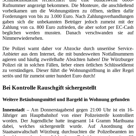
Rufnummer angezeigt bekommen. Die Monteure, die anschließend
vorbeikamen um die Wohnungstüren zu öffnen, stellten dafür
Forderungen von bis zu 3.000 Euro. Nach Zahlungsverhandlungen
gaben sich die unbekannten Betrüger jedoch zumeist mit der
Zahlung von ca. 800 Euro zufrieden, die aber sofort per EC-Cash
beglichen werden mussten. Danach verschwanden sie auf
Nimmerwiedersehen.
Die Polizei warnt daher vor Abzocke durch unseriöse Service-
Anbieter aus dem Internet, die mit bundesweiten Notfallnummern
agieren und häufig zweifelhafte Absichten haben! Die Würzburger
Polizei rät in solchen Fällen, lieber einen örtlichen Schlüsseldienst
zu verständigen. Dieser führt die Wohnungsöffnung in aller Regel
seriös und für zumeist unter hundert Euro durch!
Bei Kontrolle Rauschgift sichergestellt
Weitere Betäubungsmittel und Bargeld in Wohnung gefunden
Innenstadt
– Am Donnerstagabend gegen 21:00 Uhr ist ein 16-
Jähriger am Hauptbahnhof von einer Polizeistreife kontrolliert
worden. Der Jugendliche hatte insgesamt 14 Gramm Marihuana
dabei, welches sichergestellt wurde. Auf Anordnung der
Staatsanwaltschaft Würzburg durchsuchten die Polizeibeamten im