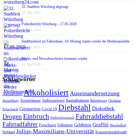
32. Stadtfest Würzburg abgesagt
18. Mai 2020
Polizeibericht Würzburg – 17.05.2020
17. Mai 2020
Stadtbücherei im Falkenhaus: Ab Montag startet wieder die Medienausleihe
17. Mai 2020
Markt- und Messebeschicker kommen wieder
16. Mai 2020
Schlagwörter
Alkoholisiert
Auseinandersetzung
Aktualisiert
Außenspiegel
Auszeichnung
Baumaßnahmen
Ausstellung
Beleidigung
Christian
Diebstahl
Diskothek
Coronavirus
Covid 19
Schuchardt
Fahrraddiebstahl
Einbruch
Drogen
Einbruchversuch
Fahrradfahrer
Graffiti
Geldbörse
Forschung
Fußgänger
Heuchelhof
Julius-Maximilians-Universität
Hubland
Kennzeichendiebstahl