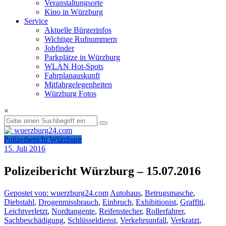
Veranstaltungsorte
Kino in Würzburg
Service
Aktuelle Bürgerinfos
Wichtige Rufnummern
Jobfinder
Parkplätze in Würzburg
WLAN Hot-Spots
Fahrplanauskunft
Mitfahrgelegenheiten
Würzburg Fotos
×
Polizeibericht Würzburg
15. Juli 2016
Polizeibericht Würzburg – 15.07.2016
Gepostet von: wuerzburg24.com
Autohaus
,
Betrugsmasche
,
Diebstahl
,
Drogenmissbrauch
,
Einbruch
,
Exhibitionist
,
Graffiti
,
Leichtverletzt
,
Nordtangente
,
Reifenstecher
,
Rollerfahrer
,
Sachbeschädigung
,
Schlüsseldienst
,
Verkehrsunfall
,
Verkratzt
,