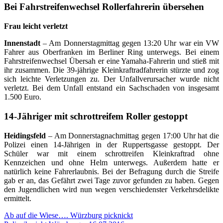
Bei Fahrstreifenwechsel Rollerfahrerin übersehen
Frau leicht verletzt
Innenstadt
– Am Donnerstagmittag gegen 13:20 Uhr war ein VW
Fahrer aus Oberfranken im Berliner Ring unterwegs. Bei einem
Fahrstreifenwechsel Übersah er eine Yamaha-Fahrerin und stieß mit
ihr zusammen. Die 39-jährige Kleinkraftradfahrerin stürzte und zog
sich leichte Verletzungen zu. Der Unfallverursacher wurde nicht
verletzt. Bei dem Unfall entstand ein Sachschaden von insgesamt
1.500 Euro.
14-Jähriger mit schrottreifem Roller gestoppt
Heidingsfeld
– Am Donnerstagnachmittag gegen 17:00 Uhr hat die
Polizei einen 14-Jährigen in der Ruppertsgasse gestoppt. Der
Schüler war mit einem schrottreifen Kleinkraftrad ohne
Kennzeichen und ohne Helm unterwegs. Außerdem hatte er
natürlich keine Fahrerlaubnis. Bei der Befragung durch die Streife
gab er an, das Gefährt zwei Tage zuvor gefunden zu haben. Gegen
den Jugendlichen wird nun wegen verschiedenster Verkehrsdelikte
ermittelt.
Beitragsnavigation
Ab auf die Wiese…. Würzburg picknickt