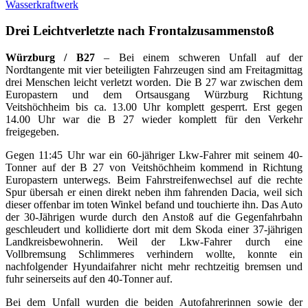
Wasserkraftwerk
Drei Leichtverletzte nach Frontalzusammenstoß
Würzburg / B27
– Bei einem schweren Unfall auf der
Nordtangente mit vier beteiligten Fahrzeugen sind am Freitagmittag
drei Menschen leicht verletzt worden. Die B 27 war zwischen dem
Europastern und dem Ortsausgang Würzburg Richtung
Veitshöchheim bis ca. 13.00 Uhr komplett gesperrt. Erst gegen
14.00 Uhr war die B 27 wieder komplett für den Verkehr
freigegeben.
Gegen 11:45 Uhr war ein 60-jähriger Lkw-Fahrer mit seinem 40-
Tonner auf der B 27 von Veitshöchheim kommend in Richtung
Europastern unterwegs. Beim Fahrstreifenwechsel auf die rechte
Spur übersah er einen direkt neben ihm fahrenden Dacia, weil sich
dieser offenbar im toten Winkel befand und touchierte ihn. Das Auto
der 30-Jährigen wurde durch den Anstoß auf die Gegenfahrbahn
geschleudert und kollidierte dort mit dem Skoda einer 37-jährigen
Landkreisbewohnerin. Weil der Lkw-Fahrer durch eine
Vollbremsung Schlimmeres verhindern wollte, konnte ein
nachfolgender Hyundaifahrer nicht mehr rechtzeitig bremsen und
fuhr seinerseits auf den 40-Tonner auf.
Bei dem Unfall wurden die beiden Autofahrerinnen sowie der