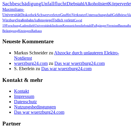
Sachbeschädigung
Unfallflucht
Diebstahl
Alkoholisiert
Körperverle
Maximilians-
Universität
Diskothek
Schwerverletzt
Graffiti
Verkratzt
Untersuchungshaft
Geldbörse
Akt
Würzburg
Straßenbahn
Außenspiegel
Tödlich verletzt
Covid
19
Forschung
Ladendieb
Universitätsklinikum
Kennzeichendiebstahl
Fußgänger
Vermisst
Baumaßn
Belästigung
Kitzingen
Rathaus
Neueste Kommentare
Markus Schneider
zu
Abzocke durch unlauteren Elektro-
Notdienst
wuerzburg24.com
zu
Das war wuerzburg24.com
S. Eberlein
zu
Das war wuerzburg24.com
Kontakt & mehr
Kontakt
Impressum
Datenschutz
Nutzungsbedingungen
Das war wuerzburg24.com
Partner