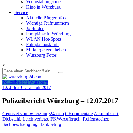
Veranstaltungsorte
Kino in Würzburg
Service
Aktuelle Bürgerinfos
Wichtige Rufnummern
Jobfinder
Parkplätze in Würzburg
WLAN Hot-Spots
Fahrplanauskunft
Mitfahrgelegenheiten
Würzburg Fotos
×
Polizeibericht Würzburg
12. Juli 2017
12. Juli 2017
Polizeibericht Würzburg – 12.07.2017
Gepostet von: wuerzburg24.com
0 Kommentare
Alkoholisiert
,
Diebstahl
,
Leichtverletzt
,
PKW-Aufbruch
,
Reifenstecher
,
Sachbeschädigung
,
Tankbetrug