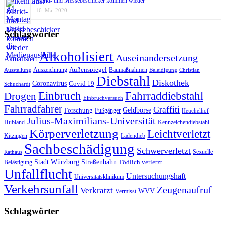
Markt- und Messebeschicker kommen wieder
16. Mai 2020
Schlagwörter
Alkoholisiert
Auseinandersetzung
Aktualisiert
Außenspiegel
Auszeichnung
Baumaßnahmen
Ausstellung
Beleidigung
Christian
Diebstahl
Diskothek
Coronavirus
Covid 19
Schuchardt
Fahrraddiebstahl
Einbruch
Drogen
Einbruchversuch
Fahrradfahrer
Graffiti
Geldbörse
Forschung
Fußgänger
Heuchelhof
Julius-Maximilians-Universität
Hubland
Kennzeichendiebstahl
Körperverletzung
Leichtverletzt
Kitzingen
Ladendieb
Sachbeschädigung
Schwerverletzt
Sexuelle
Rathaus
Stadt Würzburg
Straßenbahn
Tödlich verletzt
Belästigung
Unfallflucht
Untersuchungshaft
Universitätsklinikum
Verkehrsunfall
Zeugenaufruf
Verkratzt
WVV
Vermisst
Schlagwörter