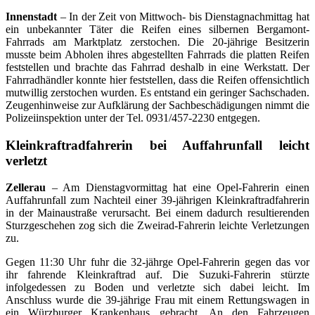
Innenstadt
– In der Zeit von Mittwoch- bis Dienstagnachmittag hat
ein unbekannter Täter die Reifen eines silbernen Bergamont-
Fahrrads am Marktplatz zerstochen. Die 20-jährige Besitzerin
musste beim Abholen ihres abgestellten Fahrrads die platten Reifen
feststellen und brachte das Fahrrad deshalb in eine Werkstatt. Der
Fahrradhändler konnte hier feststellen, dass die Reifen offensichtlich
mutwillig zerstochen wurden. Es entstand ein geringer Sachschaden.
Zeugenhinweise zur Aufklärung der Sachbeschädigungen nimmt die
Polizeiinspektion unter der Tel. 0931/457-2230 entgegen.
Kleinkraftradfahrerin bei Auffahrunfall leicht
verletzt
Zellerau
– Am Dienstagvormittag hat eine Opel-Fahrerin einen
Auffahrunfall zum Nachteil einer 39-jährigen Kleinkraftradfahrerin
in der Mainaustraße verursacht. Bei einem dadurch resultierenden
Sturzgeschehen zog sich die Zweirad-Fahrerin leichte Verletzungen
zu.
Gegen 11:30 Uhr fuhr die 32-jährge Opel-Fahrerin gegen das vor
ihr fahrende Kleinkraftrad auf. Die Suzuki-Fahrerin stürzte
infolgedessen zu Boden und verletzte sich dabei leicht. Im
Anschluss wurde die 39-jährige Frau mit einem Rettungswagen in
ein Würzburger Krankenhaus gebracht. An den Fahrzeugen