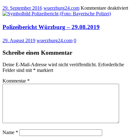
für
29. September 2016
wuerzburg24.com
Kommentare deaktiviert
Polize
Würz
–
Polizeibericht Würzburg – 29.08.2019
29.09
29. August 2019
wuerzburg24.com
0
Schreibe einen Kommentar
Deine E-Mail-Adresse wird nicht veröffentlicht.
Erforderliche
Felder sind mit
*
markiert
Kommentar
*
Name
*