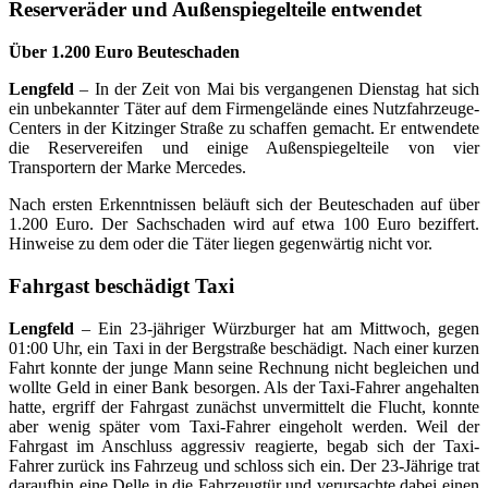
Reserveräder und Außenspiegelteile entwendet
Über 1.200 Euro Beuteschaden
Lengfeld
– In der Zeit von Mai bis vergangenen Dienstag hat sich
ein unbekannter Täter auf dem Firmengelände eines Nutzfahrzeuge-
Centers in der Kitzinger Straße zu schaffen gemacht. Er entwendete
die Reservereifen und einige Außenspiegelteile von vier
Transportern der Marke Mercedes.
Nach ersten Erkenntnissen beläuft sich der Beuteschaden auf über
1.200 Euro. Der Sachschaden wird auf etwa 100 Euro beziffert.
Hinweise zu dem oder die Täter liegen gegenwärtig nicht vor.
Fahrgast beschädigt Taxi
Lengfeld
– Ein 23-jähriger Würzburger hat am Mittwoch, gegen
01:00 Uhr, ein Taxi in der Bergstraße beschädigt. Nach einer kurzen
Fahrt konnte der junge Mann seine Rechnung nicht begleichen und
wollte Geld in einer Bank besorgen. Als der Taxi-Fahrer angehalten
hatte, ergriff der Fahrgast zunächst unvermittelt die Flucht, konnte
aber wenig später vom Taxi-Fahrer eingeholt werden. Weil der
Fahrgast im Anschluss aggressiv reagierte, begab sich der Taxi-
Fahrer zurück ins Fahrzeug und schloss sich ein. Der 23-Jährige trat
daraufhin eine Delle in die Fahrzeugtür und verursachte dabei einen