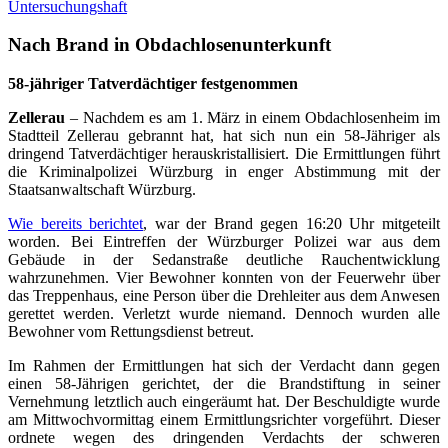
Untersuchungshaft
Nach Brand in Obdachlosenunterkunft
58-jähriger Tatverdächtiger festgenommen
Zellerau
– Nachdem es am 1. März in einem Obdachlosenheim im
Stadtteil Zellerau gebrannt hat, hat sich nun ein 58-Jähriger als
dringend Tatverdächtiger herauskristallisiert. Die Ermittlungen führt
die Kriminalpolizei Würzburg in enger Abstimmung mit der
Staatsanwaltschaft Würzburg.
Wie bereits berichtet
, war der Brand gegen 16:20 Uhr mitgeteilt
worden. Bei Eintreffen der Würzburger Polizei war aus dem
Gebäude in der Sedanstraße deutliche Rauchentwicklung
wahrzunehmen. Vier Bewohner konnten von der Feuerwehr über
das Treppenhaus, eine Person über die Drehleiter aus dem Anwesen
gerettet werden. Verletzt wurde niemand. Dennoch wurden alle
Bewohner vom Rettungsdienst betreut.
Im Rahmen der Ermittlungen hat sich der Verdacht dann gegen
einen 58-Jährigen gerichtet, der die Brandstiftung in seiner
Vernehmung letztlich auch eingeräumt hat. Der Beschuldigte wurde
am Mittwochvormittag einem Ermittlungsrichter vorgeführt. Dieser
ordnete wegen des dringenden Verdachts der schweren