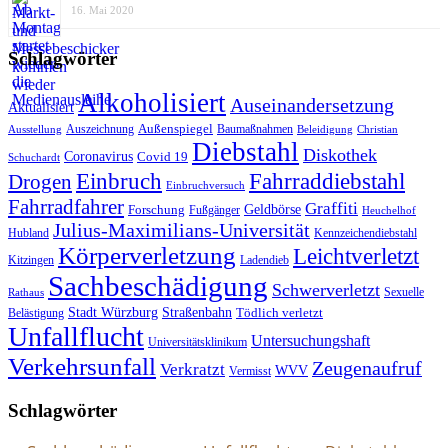
16. Mai 2020
Schlagwörter
Alkoholisiert
Auseinandersetzung
Aktualisiert
Außenspiegel
Auszeichnung
Baumaßnahmen
Ausstellung
Beleidigung
Christian
Diebstahl
Diskothek
Coronavirus
Covid 19
Schuchardt
Fahrraddiebstahl
Einbruch
Drogen
Einbruchversuch
Fahrradfahrer
Graffiti
Geldbörse
Forschung
Fußgänger
Heuchelhof
Julius-Maximilians-Universität
Hubland
Kennzeichendiebstahl
Körperverletzung
Leichtverletzt
Kitzingen
Ladendieb
Sachbeschädigung
Schwerverletzt
Sexuelle
Rathaus
Stadt Würzburg
Straßenbahn
Tödlich verletzt
Belästigung
Unfallflucht
Untersuchungshaft
Universitätsklinikum
Verkehrsunfall
Zeugenaufruf
Verkratzt
WVV
Vermisst
Schlagwörter