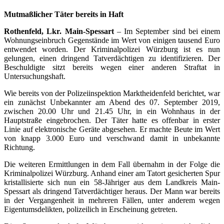
Mutmaßlicher Täter bereits in Haft
Rothenfeld, Lkr. Main-Spessart
– Im September sind bei einem
Wohnungseinbruch Gegenstände im Wert von einigen tausend Euro
entwendet worden. Der Kriminalpolizei Würzburg ist es nun
gelungen, einen dringend Tatverdächtigen zu identifizieren. Der
Beschuldigte sitzt bereits wegen einer anderen Straftat in
Untersuchungshaft.
Wie bereits von der Polizeiinspektion Marktheidenfeld berichtet, war
ein zunächst Unbekannter am Abend des 07. September 2019,
zwischen 20.00 Uhr und 21.45 Uhr, in ein Wohnhaus in der
Hauptstraße eingebrochen. Der Täter hatte es offenbar in erster
Linie auf elektronische Geräte abgesehen. Er machte Beute im Wert
von knapp 3.000 Euro und verschwand damit in unbekannte
Richtung.
Die weiteren Ermittlungen in dem Fall übernahm in der Folge die
Kriminalpolizei Würzburg. Anhand einer am Tatort gesicherten Spur
kristallisierte sich nun ein 58-Jähriger aus dem Landkreis Main-
Spessart als dringend Tatverdächtiger heraus. Der Mann war bereits
in der Vergangenheit in mehreren Fällen, unter anderem wegen
Eigentumsdelikten, polizeilich in Erscheinung getreten.