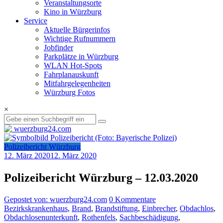
Veranstaltungsorte
Kino in Würzburg
Service
Aktuelle Bürgerinfos
Wichtige Rufnummern
Jobfinder
Parkplätze in Würzburg
WLAN Hot-Spots
Fahrplanauskunft
Mitfahrgelegenheiten
Würzburg Fotos
×
Polizeibericht Würzburg
12. März 2020
12. März 2020
Polizeibericht Würzburg – 12.03.2020
Gepostet von: wuerzburg24.com
0 Kommentare
Bezirkskrankenhaus
,
Brand
,
Brandstiftung
,
Einbrecher
,
Obdachlos
,
Obdachlosenunterkunft
,
Rothenfels
,
Sachbeschädigung
,