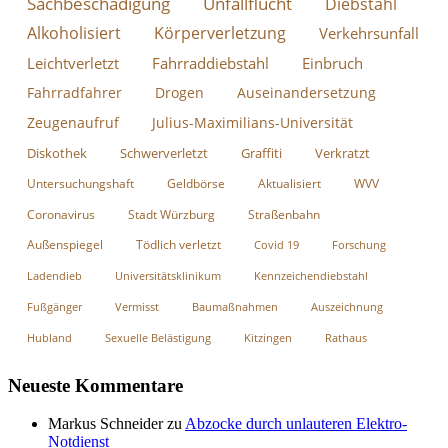
Sachbeschädigung
Unfallflucht
Diebstahl
Alkoholisiert
Körperverletzung
Verkehrsunfall
Leichtverletzt
Fahrraddiebstahl
Einbruch
Fahrradfahrer
Drogen
Auseinandersetzung
Zeugenaufruf
Julius-Maximilians-Universität
Diskothek
Schwerverletzt
Graffiti
Verkratzt
Untersuchungshaft
Geldbörse
Aktualisiert
WVV
Coronavirus
Stadt Würzburg
Straßenbahn
Außenspiegel
Tödlich verletzt
Covid 19
Forschung
Ladendieb
Universitätsklinikum
Kennzeichendiebstahl
Fußgänger
Vermisst
Baumaßnahmen
Auszeichnung
Hubland
Sexuelle Belästigung
Kitzingen
Rathaus
Neueste Kommentare
Markus Schneider
zu
Abzocke durch unlauteren Elektro-
Notdienst